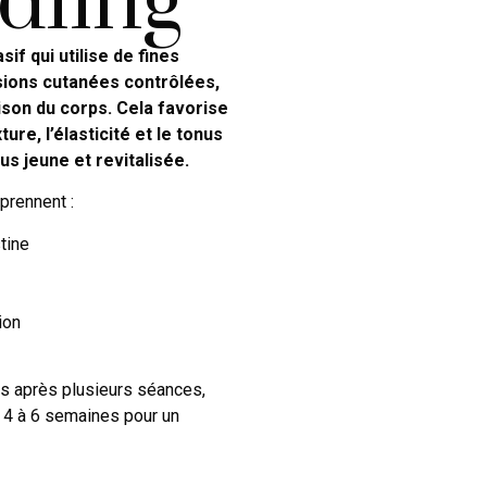
dling
if qui utilise de fines
sions cutanées contrôlées,
ison du corps. Cela favorise
ure, l’élasticité et le tonus
us jeune et revitalisée.
prennent :
tine
ion
es après plusieurs séances,
 4 à 6 semaines pour un