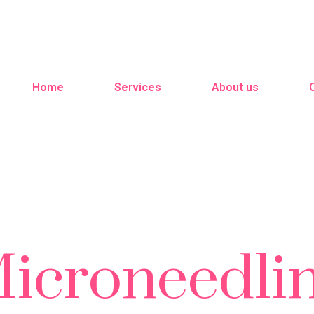
Home
Services
About us
icroneedli